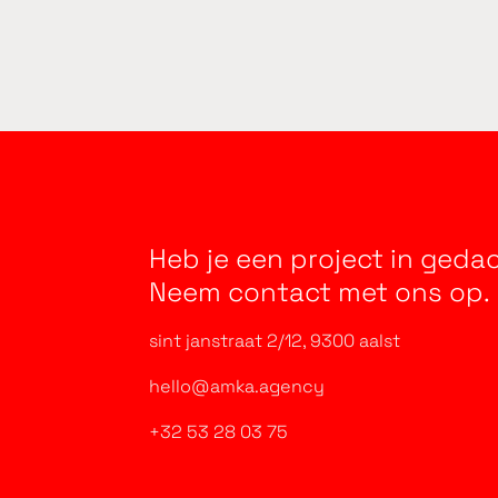
Heb je een project in ged
Neem contact met ons op.
sint janstraat 2/12, 9300 aalst
hello@amka.agency
+32 53 28 03 75