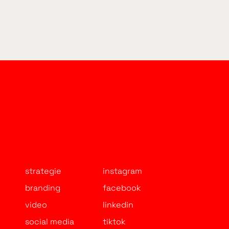
strategie
instagram
branding
facebook
video
linkedin
social media
tiktok